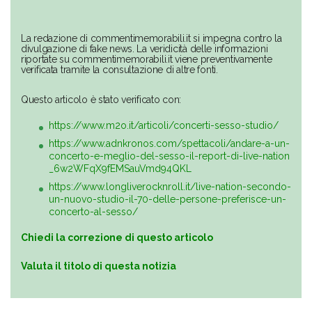
La redazione di commentimemorabili.it si impegna contro la
divulgazione di fake news. La veridicità delle informazioni
riportate su commentimemorabili.it viene preventivamente
verificata tramite la consultazione di altre fonti.
Questo articolo è stato verificato con:
https://www.m2o.it/articoli/concerti-sesso-studio/
https://www.adnkronos.com/spettacoli/andare-a-un-
concerto-e-meglio-del-sesso-il-report-di-live-nation
_6w2WFqX9fEMSauVmd94QKL
https://www.longliverocknroll.it/live-nation-secondo-
un-nuovo-studio-il-70-delle-persone-preferisce-un-
concerto-al-sesso/
Chiedi la correzione di questo articolo
Valuta il titolo di questa notizia