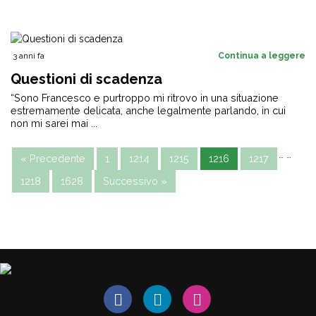
3 anni fa
Continua a leggere
Questioni di scadenza
“Sono Francesco e purtroppo mi ritrovo in una situazione
estremamente delicata, anche legalmente parlando, in cui
non mi sarei mai ...
…
…
« Precedente
1
1214
1215
1216
1217
1218
1628
Successivo »