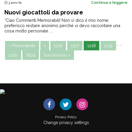
3 anni fa
Continua a leggere
Nuovi giocattoli da provare
“Ciao Commenti Memorabili! Non vi dico il mio nome,
preferisco restare anonimo perché vi devo raccontare una
cosa molto personale. ...
…
…
« Precedente
1
1216
1217
1218
1219
1220
1629
Successivo »
Privacy Policy
Change privacy settings