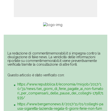
La redazione di commentimemorabili.it si impegna contro la
divulgazione di fake news. La veridicità delle informazioni
riportate su commentimemorabili.it viene preventivamente
verificata tramite la consultazione di altre fonti.
Questo articolo è stato verificato con:
https://www.repubblica.it/economia/miojob/2017/1
0/31/news/sei_giorni_di_ferie_pagate_ai_non-fumato
ri_per_compensarli_delle_pause_dei_colleghi-179871
935/
https://www.bergamonews.it/2017/11/01/colleghi-pa
usa-sigaretta-lazienda-regala-6-giorni-ferie-non-fum