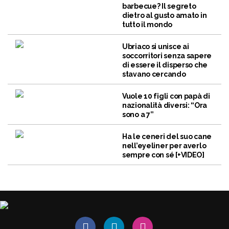
barbecue? Il segreto
dietro al gusto amato in
tutto il mondo
Ubriaco si unisce ai
soccorritori senza sapere
di essere il disperso che
stavano cercando
Vuole 10 figli con papà di
nazionalità diversi: “Ora
sono a 7”
Ha le ceneri del suo cane
nell’eyeliner per averlo
sempre con sé [+VIDEO]