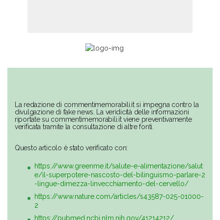
La redazione di commentimemorabili.it si impegna contro la
divulgazione di fake news. La veridicità delle informazioni
riportate su commentimemorabili.it viene preventivamente
verificata tramite la consultazione di altre fonti.
Questo articolo è stato verificato con:
https://www.greenme.it/salute-e-alimentazione/salut
e/il-superpotere-nascosto-del-bilinguismo-parlare-2
-lingue-dimezza-linvecchiamento-del-cervello/
https://www.nature.com/articles/s43587-025-01000-
2
https://pubmed.ncbi.nlm.nih.gov/41214212/