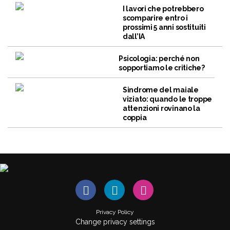
I lavori che potrebbero
scomparire entro i
prossimi 5 anni sostituiti
dall’IA
Psicologia: perché non
sopportiamo le critiche?
Sindrome del maiale
viziato: quando le troppe
attenzioni rovinano la
coppia
Privacy Policy
Change privacy settings