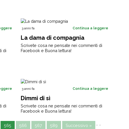
leggere
3 anni fa
Continua a leggere
La dama di compagnia
Scrivete cosa ne pensate nei commenti di
i di
Facebook e Buona lettura!
leggere
3 anni fa
Continua a leggere
Dimmi di sì
i di
Scrivete cosa ne pensate nei commenti di
Facebook e Buona lettura!
…
…
565
566
567
589
Successivo »