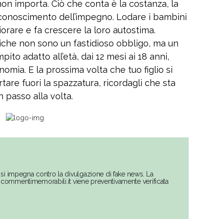
 non importa. Ciò che conta è la costanza, la
 riconoscimento dell’impegno. Lodare i bambini
liorare e fa crescere la loro autostima.
che non sono un fastidioso obbligo, ma un
ito adatto all’età, dai 12 mesi ai 18 anni,
omia. E la prossima volta che tuo figlio si
are fuori la spazzatura, ricordagli che sta
 passo alla volta.
si impegna contro la divulgazione di fake news. La
su commentimemorabili.it viene preventivamente verificata