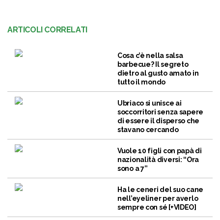
ARTICOLI CORRELATI
Cosa c’è nella salsa
barbecue? Il segreto
dietro al gusto amato in
tutto il mondo
Ubriaco si unisce ai
soccorritori senza sapere
di essere il disperso che
stavano cercando
Vuole 10 figli con papà di
nazionalità diversi: “Ora
sono a 7”
Ha le ceneri del suo cane
nell’eyeliner per averlo
sempre con sé [+VIDEO]