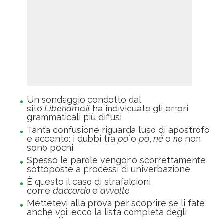
Un sondaggio condotto dal
sito
Liberiamo.it
ha individuato gli errori
grammaticali più diffusi
Tanta confusione riguarda l’uso di apostrofo
e accento: i dubbi tra
po’
o
pò
,
né
o
ne
non
sono pochi
Spesso le parole vengono scorrettamente
sottoposte a processi di univerbazione
È questo il caso di strafalcioni
come
daccordo
e
avvolte
Mettetevi alla prova per scoprire se li fate
anche voi: ecco la lista completa degli