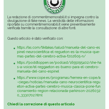
La redazione di commentimemorabili.it si impegna contro la
divulgazione di fake news. La veridicità delle informazioni
riportate su commentimemorabili.it viene preventivamente
verificata tramite la consultazione di altre fonti.
Questo articolo è stato verificato con:
https://as.com/tikitakas/salud/manuela-del-cano-es
pinel-neurocientifica-el-regueton-es-la-musica-que-
mas-partes-del-cerebro-activa-f202605-n/
https://poddtoppen.se/podcast/1655095402/she-ha
s-a-voice/el-reggaeton-es-bueno-para-el-cerebro-
manuela-del-cano-espinel
https://www.cope.es/programas/herrera-en-cope/a
-ciegas/noticias/manuela-cano-neurocientifica-regu
eton-activa-partes-cerebro-musica-clasica-pone-fun
cionamiento-region-relacionada-parkinson-2026032
0_3330702.html
Chiedi la correzione di questo articolo