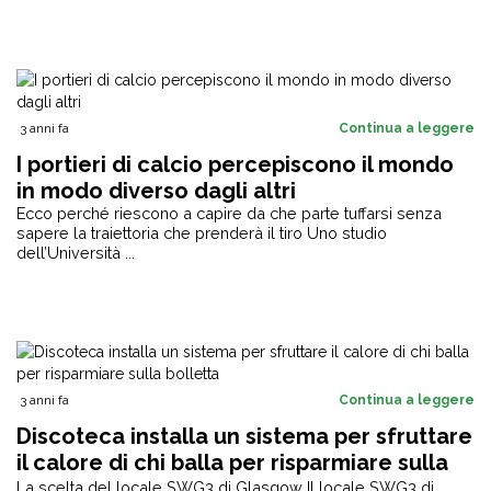
3 anni fa
Continua a leggere
I portieri di calcio percepiscono il mondo
in modo diverso dagli altri
Ecco perché riescono a capire da che parte tuffarsi senza
sapere la traiettoria che prenderà il tiro Uno studio
dell’Università ...
3 anni fa
Continua a leggere
Discoteca installa un sistema per sfruttare
il calore di chi balla per risparmiare sulla
bolletta
La scelta del locale SWG3 di Glasgow Il locale SWG3 di