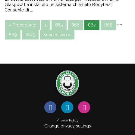
Glasgow ha installato un sistema chiamato Bodyheat
Consente di ...
…
…
« Precedente
1
865
866
867
868
869
1045
Successivo »
Privacy Policy
Change privacy settings