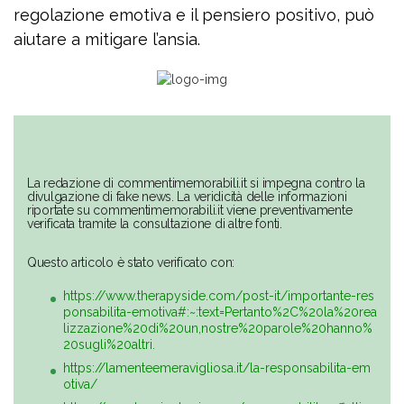
regolazione emotiva e il pensiero positivo, può
aiutare a mitigare l’ansia.
La redazione di commentimemorabili.it si impegna contro la
divulgazione di fake news. La veridicità delle informazioni
riportate su commentimemorabili.it viene preventivamente
verificata tramite la consultazione di altre fonti.
Questo articolo è stato verificato con:
https://www.therapyside.com/post-it/importante-res
ponsabilita-emotiva#:~:text=Pertanto%2C%20la%20rea
lizzazione%20di%20un,nostre%20parole%20hanno%
20sugli%20altri.
https://lamenteemeravigliosa.it/la-responsabilita-em
otiva/