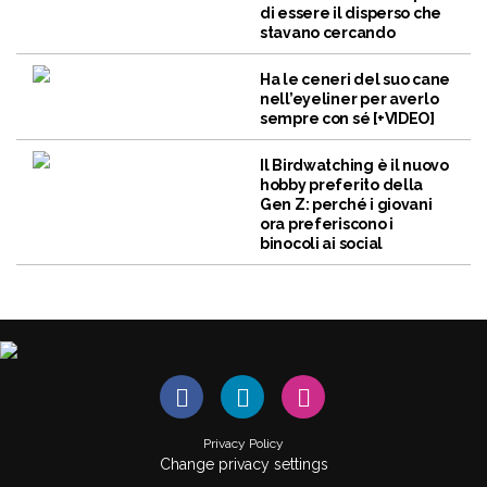
di essere il disperso che
stavano cercando
Ha le ceneri del suo cane
nell’eyeliner per averlo
sempre con sé [+VIDEO]
Il Birdwatching è il nuovo
hobby preferito della
Gen Z: perché i giovani
ora preferiscono i
binocoli ai social
Privacy Policy
Change privacy settings