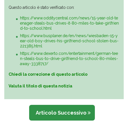
Questo articolo è stato verificato con:
https://www.odditycentral.com/news/15-year-old-te
enager-steals-bus-drives-it-80-miles-to-take-girlfrien
d-to-school.html
https://www.busplaner.de/en/news/wiesbaden-15-y
ear-old-boy-drives-his-girlfriend-school-stolen-bus-
221385.html
https://www.dexerto.com/entertainment/german-tee
n-steals-bus-to-drive-girlfriend-to-school-80-miles-
away-3338717/
Chiedi la correzione di questo articolo
Valuta il titolo di questa notizia
Articolo Successivo