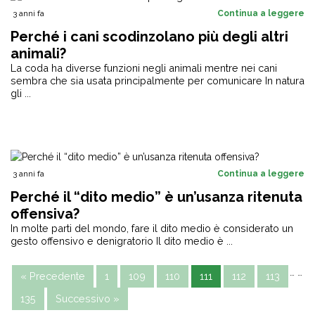
3 anni fa
Continua a leggere
Perché i cani scodinzolano più degli altri
animali?
La coda ha diverse funzioni negli animali mentre nei cani
sembra che sia usata principalmente per comunicare In natura
gli ...
3 anni fa
Continua a leggere
Perché il “dito medio” è un’usanza ritenuta
offensiva?
In molte parti del mondo, fare il dito medio è considerato un
gesto offensivo e denigratorio Il dito medio è ...
…
…
« Precedente
1
109
110
111
112
113
135
Successivo »