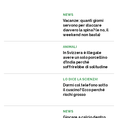
NEWS
Vacanze: quanti giorni
servono per staccare
davvero la spina? (e no, il
weekend non basta)
ANIMALI
In Svizzera è illegale
avere un solo porcellino
d’India perché
soffrirebbe di solitudine
LO DICE LA SCIENZA!
Dormi col telefono sotto
il cuscino? Ecco perché
rischi grosso
NEWS
Giocare a calcio dentro