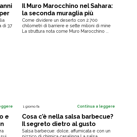
 anni
Il Muro Marocchino nel Sahara:
 per
la seconda muraglia più
estesa al mondo dopo quella
lia
Come dividere un deserto con 2.700
 di 37
chilometri di barriere e sette milioni di mine
cinese [+VIDEO]
La struttura nota come Muro Marocchino ...
leggere
1 giorno fa
Continua a leggere
io e
Cosa c’è nella salsa barbecue?
in
Il segreto dietro al gusto
are
amato in tutto il mondo
ra
Salsa barbecue: dolce, affumicata e con un
 sui
pizzico di chimica casalinga La salsa