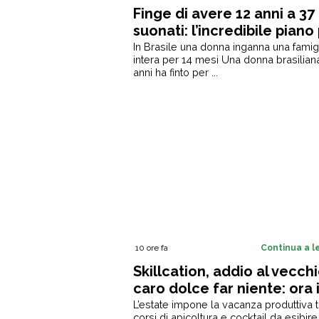
Finge di avere 12 anni a 37
suonati: l’incredibile piano
farsi adottare [+VIDEO]
In Brasile una donna inganna una famig
intera per 14 mesi Una donna brasiliana
anni ha finto per ...
10 ore fa
Continua a 
Skillcation, addio al vecch
caro dolce far niente: ora 
vacanza devi imparare a f
L’estate impone la vacanza produttiva t
corsi di apicoltura e cocktail da esibire