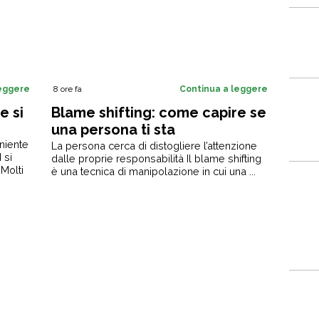
leggere
8 ore fa
Continua a leggere
e si
Blame shifting: come capire se
una persona ti sta
niente
manipolando
La persona cerca di distogliere l’attenzione
 si
dalle proprie responsabilità Il blame shifting
Molti
è una tecnica di manipolazione in cui una ...