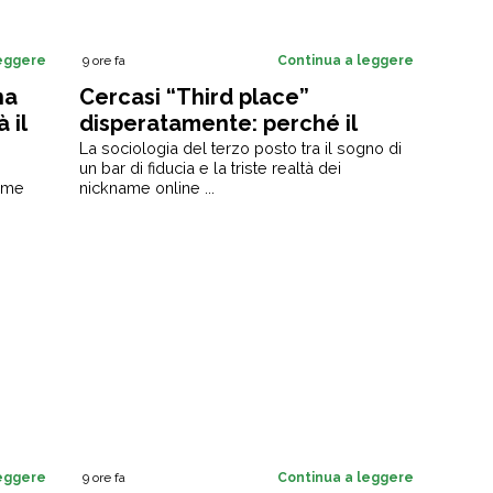
leggere
9 ore fa
Continua a leggere
na
Cercasi “Third place”
 il
disperatamente: perché il
divano e l’ufficio non ci
La sociologia del terzo posto tra il sogno di
un bar di fiducia e la triste realtà dei
bastano più
nome
nickname online ...
leggere
9 ore fa
Continua a leggere