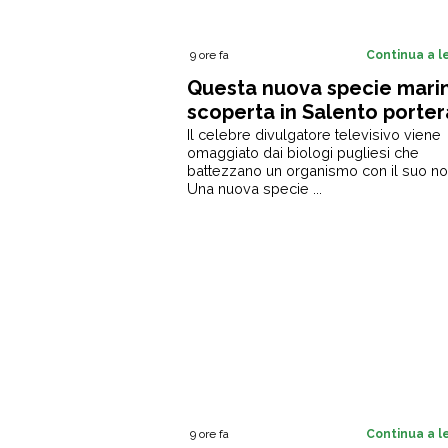
9 ore fa
Continua a 
Questa nuova specie mari
scoperta in Salento porterà
nome di Alberto Angela, il
Il celebre divulgatore televisivo viene
omaggiato dai biologi pugliesi che
celebre divulgatore tv
battezzano un organismo con il suo 
Una nuova specie ...
9 ore fa
Continua a 