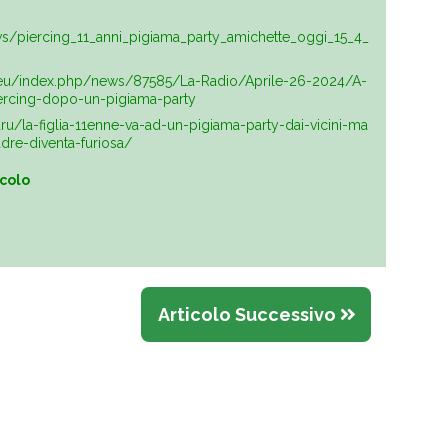
ws/piercing_11_anni_pigiama_party_amichette_oggi_15_4_
eu/index.php/news/87585/La-Radio/Aprile-26-2024/A-
iercing-dopo-un-pigiama-party
uru/la-figlia-11enne-va-ad-un-pigiama-party-dai-vicini-ma
dre-diventa-furiosa/
icolo
Articolo Successivo