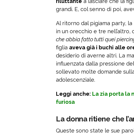
riluttante
a lasciare che la fi
grandi. E, col senno di poi, ave
Al ritorno dal pigiama party, la
in un orecchio e tre nell’altro,
che abbia fatto tutti quei piercin
figlia
aveva già i buchi alle o
desiderio di averne altri. La ma
influenzata dalla pressione de
sollevato molte domande sulla r
adolescenziale.
Leggi anche:
La zia porta la 
furiosa
La donna ritiene che l’a
Queste sono state le sue parol