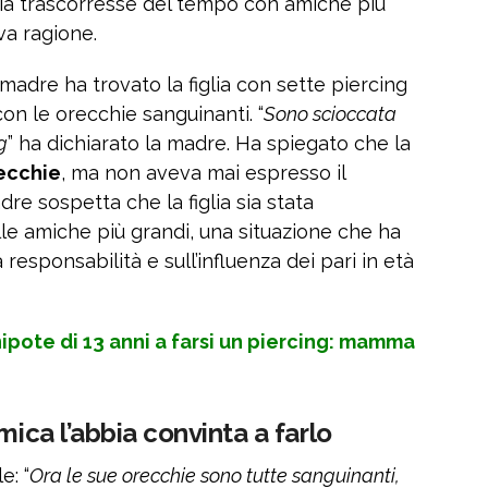
glia trascorresse del tempo con amiche più
va ragione.
 madre ha trovato la figlia con sette piercing
 con le orecchie sanguinanti. “
Sono scioccata
g
” ha dichiarato la madre. Ha spiegato che la
recchie
, ma non aveva mai espresso il
dre sospetta che la figlia sia stata
lle amiche più grandi, una situazione che ha
esponsabilità e sull’influenza dei pari in età
nipote di 13 anni a farsi un piercing: mamma
mica l’abbia convinta a farlo
e: “
Ora le sue orecchie sono tutte sanguinanti,