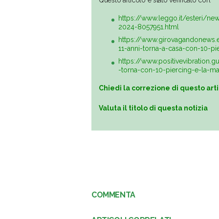
Questo articolo è stato verificato con:
https://www.leggo.it/esteri/ne
2024-8057951.html
https://www.girovagandonews.
11-anni-torna-a-casa-con-10-p
https://www.positivevibration.g
-torna-con-10-piercing-e-la-ma
Chiedi la correzione di questo art
Valuta il titolo di questa notizia
COMMENTA