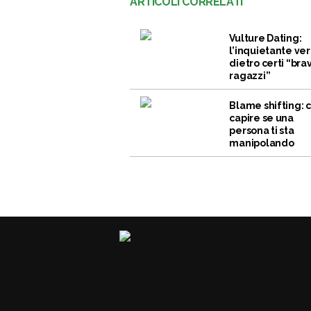
ARTICOLI CORRELATI
Vulture Dating:
l’inquietante ver
dietro certi “brav
ragazzi”
Blame shifting:
capire se una
persona ti sta
manipolando