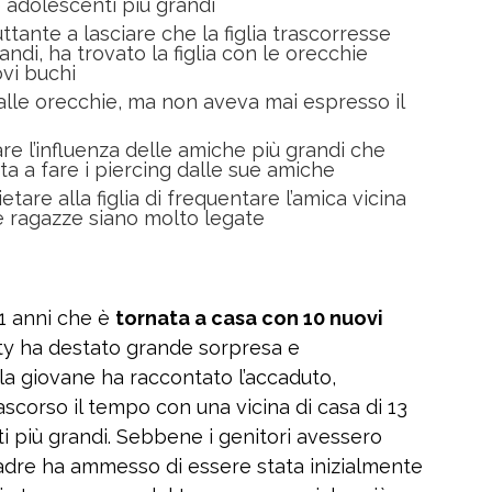
 adolescenti più grandi
ttante a lasciare che la figlia trascorresse
di, ha trovato la figlia con le orecchie
ovi buchi
i alle orecchie, ma non aveva mai espresso il
are l’influenza delle amiche più grandi che
a a fare i piercing dalle sue amiche
tare alla figlia di frequentare l’amica vicina
e ragazze siano molto legate
11 anni che è
tornata a casa con 10 nuovi
y ha destato grande sorpresa e
a giovane ha raccontato l’accaduto,
rascorso il tempo con una vicina di casa di 13
i più grandi. Sebbene i genitori avessero
madre ha ammesso di essere stata inizialmente