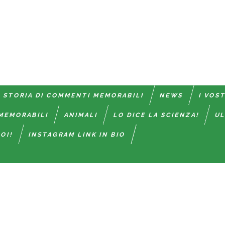
 STORIA DI COMMENTI MEMORABILI
NEWS
I VOS
MEMORABILI
ANIMALI
LO DICE LA SCIENZA!
UL
OI!
INSTAGRAM LINK IN BIO