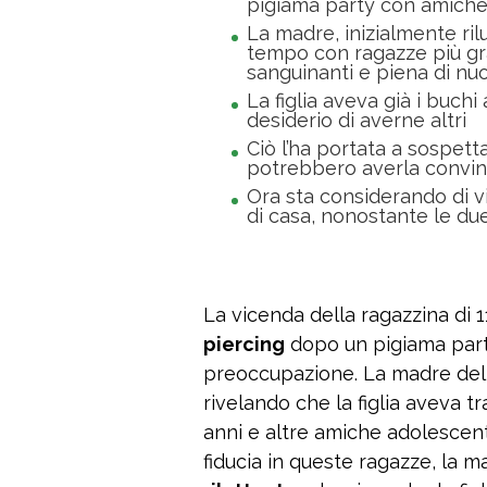
pigiama party con amiche
La madre, inizialmente rilu
tempo con ragazze più gran
sanguinanti e piena di nu
La figlia aveva già i buch
desiderio di averne altri
Ciò l’ha portata a sospett
potrebbero averla convint
Ora sta considerando di vie
di casa, nonostante le du
La vicenda della ragazzina di 
piercing
dopo un pigiama part
preoccupazione. La madre dell
rivelando che la figlia aveva t
anni e altre amiche adolescent
fiducia in queste ragazze, la 