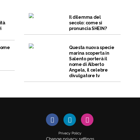
Il dilemma del
ità
secolo: come si
i
pronuncia SHEIN?
 come
Questa nuova specie
marina scoperta in
Salento porterà il
nome di Alberto
Angela, il celebre
divulgatore tv
Privacy Policy
Change privacy settings