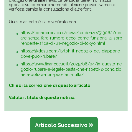
divulgazione di fake news. La veridicità delle informazioni
riportate su commentimemorabili.it viene preventivamente
verificata tramite la consultazione di altre fonti.
Questo articolo è stato verificato con:
https://torinocronaca.it/news/tendenze/513062/rub
are-senza-fare-rumore-ecco-come-funziona-la-sorp
rendente-sfida-di-un-negozio-di-tokyo.html
https://skdesu.com/it/toh-il-negozio-del-giappone-
dove-puoi-rubare/
https://www.financecue.it/2025/06/04/in-questo-ne
gozio-rubare-e-legale-basta-che-rispetti-2-condizio
ni-la-polizia-non-puo-farti-nulla/
Chiedi la correzione di questo articolo
Valuta il titolo di questa notizia
Articolo Successivo