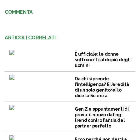
COMMENTA
ARTICOLI CORRELATI
È ufficiale: le donne
soffrono il caldo più degli
uomini
Da chi si prende
l’intelligenza? È l’eredità
di un solo genitore: lo
dice la Scienza
Gen Z e appuntamenti di
prova: il nuovo dating
trend contro l’ansia del
partner perfetto
Ecco perché non riesci a