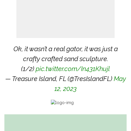
Ok, it wasn’t a real gator, it was just a
crafty crafted sand sculpture.
(1/2)
pic.twitter.com/In431Khujl
— Treasure Island, FL (@TresIslandFL)
May
12, 2023