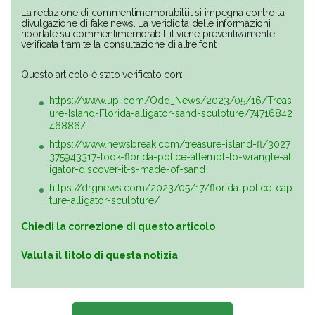
La redazione di commentimemorabili.it si impegna contro la
divulgazione di fake news. La veridicità delle informazioni
riportate su commentimemorabili.it viene preventivamente
verificata tramite la consultazione di altre fonti.
Questo articolo è stato verificato con:
https://www.upi.com/Odd_News/2023/05/16/Treas
ure-Island-Florida-alligator-sand-sculpture/74716842
46886/
https://www.newsbreak.com/treasure-island-fl/3027
375943317-look-florida-police-attempt-to-wrangle-all
igator-discover-it-s-made-of-sand
https://drgnews.com/2023/05/17/florida-police-cap
ture-alligator-sculpture/
Chiedi la correzione di questo articolo
Valuta il titolo di questa notizia