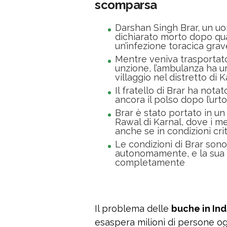
scomparsa
Darshan Singh Brar, un uom
dichiarato morto dopo quat
un’infezione toracica grav
Mentre veniva trasportato
unzione, l’ambulanza ha u
villaggio nel distretto di K
Il fratello di Brar ha not
ancora il polso dopo l’urt
Brar è stato portato in un
Rawal di Karnal, dove i m
anche se in condizioni cri
Le condizioni di Brar sono
autonomamente, e la sua f
completamente
Il problema delle
buche in Ind
esaspera milioni di persone ogn