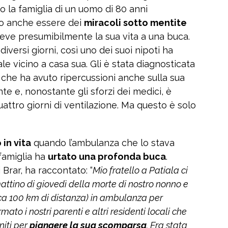
 la famiglia di un uomo di 80 anni
no anche essere dei
miracoli sotto mentite
eve presumibilmente la sua vita a una buca.
iversi giorni, così uno dei suoi nipoti ha
le vicino a casa sua. Gli è stata diagnosticata
che ha avuto ripercussioni anche sulla sua
te e, nonostante gli sforzi dei medici, è
attro giorni di ventilazione. Ma questo è solo
 in vita
quando l’ambulanza che lo stava
famiglia ha
urtato una profonda buca
.
 Brar, ha raccontato: “
Mio fratello a Patiala ci
attino di giovedì della morte di nostro nonno e
rca 100 km di distanza) in ambulanza per
to i nostri parenti e altri residenti locali che
niti per
piangere la sua scomparsa
. Era stata