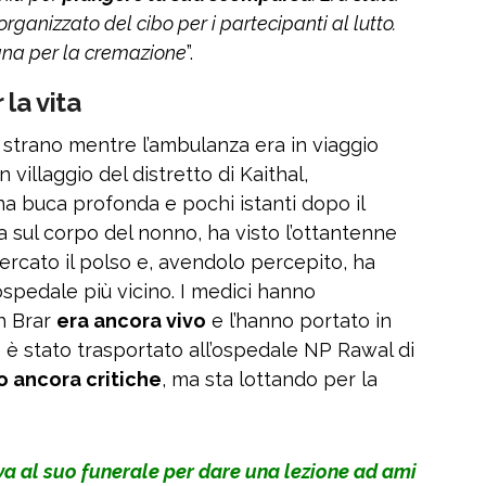
rganizzato del cibo per i partecipanti al lutto.
na per la cremazione
”.
la vita
 strano mentre l’ambulanza era in viaggio
 villaggio del distretto di Kaithal,
na buca profonda e pochi istanti dopo il
a sul corpo del nonno, ha visto l’ottantenne
cercato il polso e, avendolo percepito, ha
l’ospedale più vicino. I medici hanno
h Brar
era ancora vivo
e l’hanno portato in
 è stato trasportato all’ospedale NP Rawal di
o ancora critiche
, ma sta lottando per la
 va al suo funerale per dare una lezione ad ami