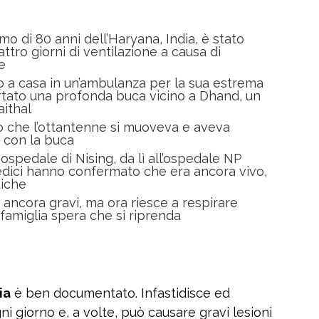
o di 80 anni dell’Haryana, India, è stato
tro giorni di ventilazione a causa di
e
 a casa in un’ambulanza per la sua estrema
rtato una profonda buca vicino a Dhand, un
aithal
ato che l’ottantenne si muoveva e aveva
o con la buca
 ospedale di Nising, da lì all’ospedale NP
edici hanno confermato che era ancora vivo,
tiche
 ancora gravi, ma ora riesce a respirare
amiglia spera che si riprenda
ia
è ben documentato. Infastidisce ed
i giorno e, a volte, può causare gravi lesioni