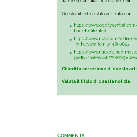
tramite la consultazione di altre fonti.
Questo articolo è stato verificato con:
https://www.odditycentral.co
back-to-life.html
https://www.ndtv.com/india-n
-in-haryana-family-4850822
https://www.unexplained-myst
gedly-shakes-%E2%80%98dead
Chiedi la correzione di questo art
Valuta il titolo di questa notizia
COMMENTA