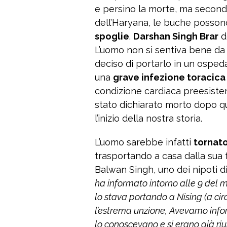
e persino la morte, ma secondo
dell’Haryana, le buche posso
spoglie
.
Darshan Singh Brar
d
L’uomo non si sentiva bene da d
deciso di portarlo in un ospeda
una
grave infezione toracica
condizione cardiaca preesisten
stato dichiarato morto dopo qu
l’inizio della nostra storia.
L’uomo sarebbe infatti
tornato
trasportando a casa dalla sua 
Balwan Singh, uno dei nipoti di
ha informato intorno alle 9 del m
lo stava portando a Nising (a ci
l’estrema unzione, Avevamo informa
lo conoscevano e si erano già riu