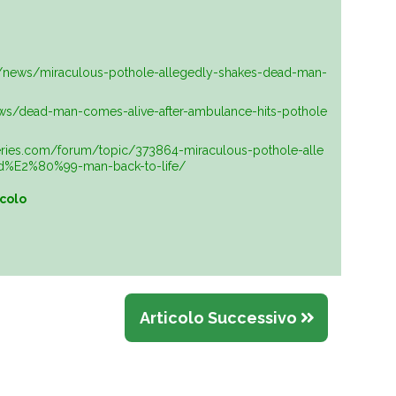
m/news/miraculous-pothole-allegedly-shakes-dead-man-
ews/dead-man-comes-alive-after-ambulance-hits-pothole
eries.com/forum/topic/373864-miraculous-pothole-alle
%E2%80%99-man-back-to-life/
icolo
Articolo Successivo