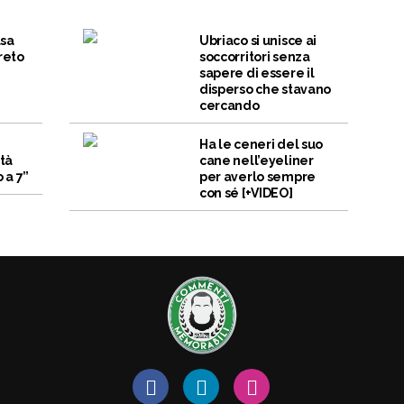
lsa
Ubriaco si unisce ai
reto
soccorritori senza
sapere di essere il
disperso che stavano
cercando
n
Ha le ceneri del suo
ità
cane nell’eyeliner
 a 7”
per averlo sempre
con sé [+VIDEO]