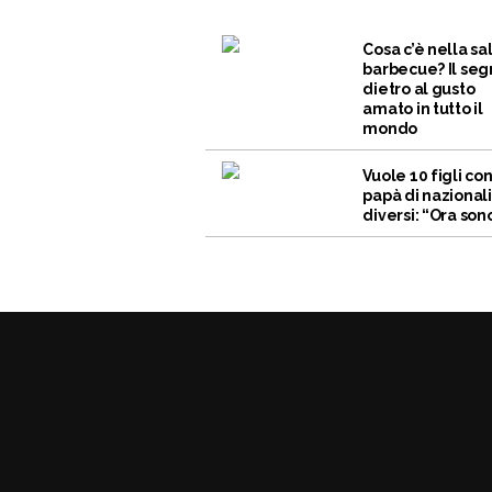
Cosa c’è nella sa
barbecue? Il seg
dietro al gusto
amato in tutto il
mondo
Vuole 10 figli co
papà di nazional
diversi: “Ora sono