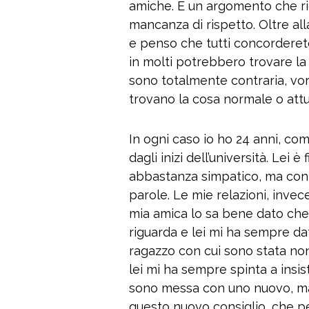
amiche. È un argomento che rig
mancanza di rispetto. Oltre alla 
e penso che tutti concorderet
in molti potrebbero trovare la 
sono totalmente contraria, vorr
trovano la cosa normale o attu
In ogni caso io ho 24 anni, co
dagli inizi dell’università. Lei
abbastanza simpatico, ma con i
parole. Le mie relazioni, inve
mia amica lo sa bene dato che
riguarda e lei mi ha sempre dat
ragazzo con cui sono stata no
lei mi ha sempre spinta a insis
sono messa con uno nuovo, ma
questo nuovo consiglio, che pero