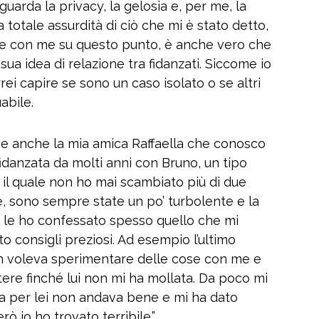
uarda la privacy, la gelosia e, per me, la
totale assurdità di ciò che mi è stato detto,
e con me su questo punto, è anche vero che
sua idea di relazione tra fidanzati. Siccome io
ei capire se sono un caso isolato o se altri
abile.
me anche la mia amica Raffaella che conosco
 è fidanzata da molti anni con Bruno, un tipo
l quale non ho mai scambiato più di due
ce, sono sempre state un po’ turbolente e la
 le ho confessato spesso quello che mi
o consigli preziosi. Ad esempio l’ultimo
n voleva sperimentare delle cose con me e
tere finché lui non mi ha mollata. Da poco mi
 per lei non andava bene e mi ha dato
̀ io ho trovato terribile.”