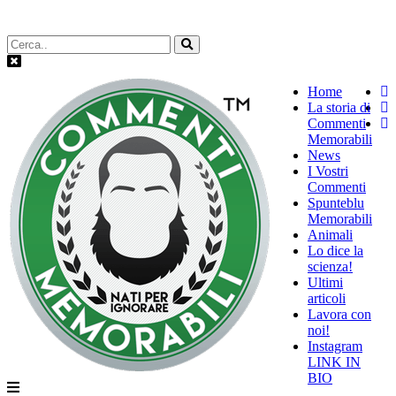
Home
La storia di
Commenti
Memorabili
News
I Vostri
Commenti
Spunteblu
Memorabili
Animali
Lo dice la
scienza!
Ultimi
articoli
Lavora con
noi!
Instagram
LINK IN
BIO