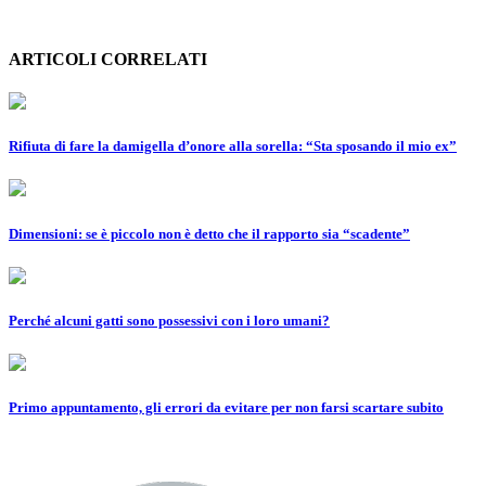
ARTICOLI CORRELATI
Rifiuta di fare la damigella d’onore alla sorella: “Sta sposando il mio ex”
Dimensioni: se è piccolo non è detto che il rapporto sia “scadente”
Perché alcuni gatti sono possessivi con i loro umani?
Primo appuntamento, gli errori da evitare per non farsi scartare subito