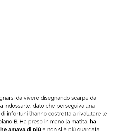
agnarsi da vivere disegnando scarpe da
a a indossarle, dato che perseguiva una
di infortuni l’hanno costretta a rivalutare le
piano B. Ha preso in mano la matita,
ha
che amava di più
e non si è più guardata