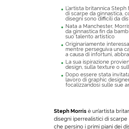
L’artista britannica Steph 
di scarpe da ginnastica, co
disegni sono difficili da di
Nata a Manchester, Morris
da ginnastica fin da bamb
suo talento artistico
Originariamente interessa
mentre perseguiva una car
a causa di infortuni, abb
La sua ispirazione provie
design, sulla texture o sul
Dopo essere stata invitata
lavoro di graphic designe
focalizzandosi sulle sue 
Steph Morris
è un’artista brita
disegni iperrealistici di scarpe
che persino i primi piani dei dis