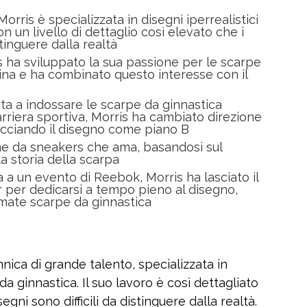
Morris è specializzata in disegni iperrealistici
n un livello di dettaglio così elevato che i
stinguere dalla realtà
 ha sviluppato la sua passione per le scarpe
ina e ha combinato questo interesse con il
ta a indossare le scarpe da ginnastica
riera sportiva, Morris ha cambiato direzione
racciando il disegno come piano B
ne da sneakers che ama, basandosi sul
la storia della scarpa
 a un evento di Reebok, Morris ha lasciato il
r per dedicarsi a tempo pieno al disegno,
amate scarpe da ginnastica
nnica di grande talento, specializzata in
 da ginnastica. Il suo lavoro è così dettagliato
egni sono difficili da distinguere dalla realtà.