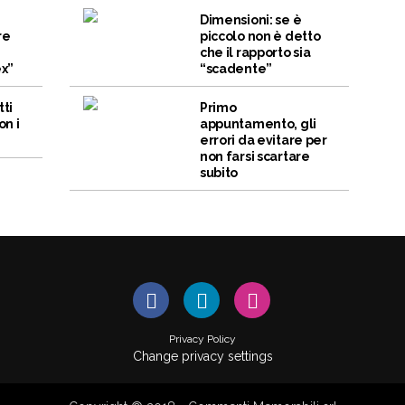
Dimensioni: se è
re
piccolo non è detto
che il rapporto sia
ex”
“scadente”
tti
Primo
on i
appuntamento, gli
errori da evitare per
non farsi scartare
subito
Privacy Policy
Change privacy settings