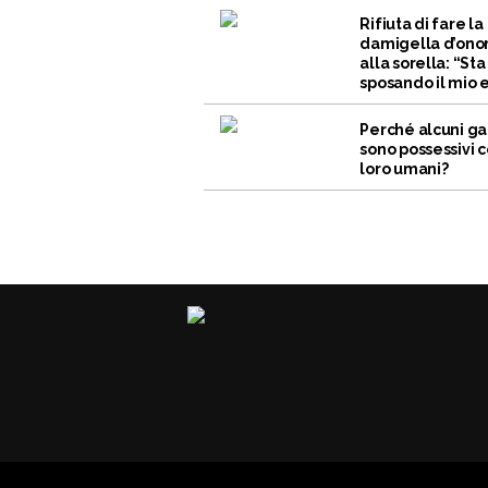
Rifiuta di fare la
damigella d’ono
alla sorella: “Sta
sposando il mio 
Perché alcuni ga
sono possessivi c
loro umani?