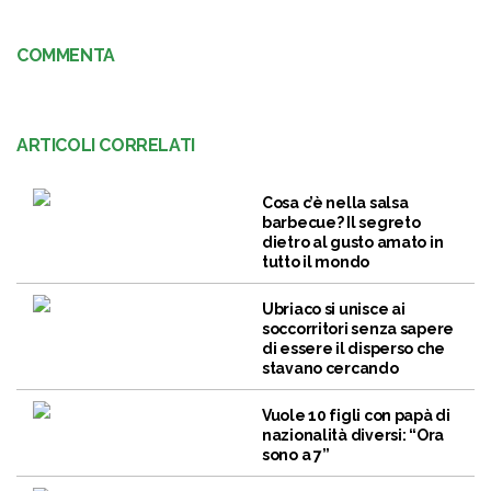
COMMENTA
ARTICOLI CORRELATI
Cosa c’è nella salsa
barbecue? Il segreto
dietro al gusto amato in
tutto il mondo
Ubriaco si unisce ai
soccorritori senza sapere
di essere il disperso che
stavano cercando
Vuole 10 figli con papà di
nazionalità diversi: “Ora
sono a 7”