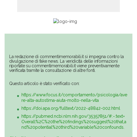
La redazione di commentimemorabili.it si impegna contro la
divulgazione di fake news. La veridicità delle informazioni
riportate su commentimemorabili.it viene preventivamente
verificata tramite la consultazione di altre fonti.
Questo articolo è stato verificato con:
https://www.focus.it/comportamento/psicologia/ave
re-alta-autostima-aiuta-molto-nella-vita
https://doi.apa.org/fulltext/2022-48842-002.html
https://pubmed.ncbi.nlm.nih.gov/35357851/#:~:text=
Overall%2C%20the%20findings%20suggest%20that,a
nd%20potential%20third%20variable%20confounds.