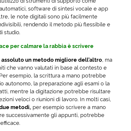
 l’utilizzo di strumenti di supporto come
i automatici, software di sintesi vocale e app
tre, le note digitali sono più facilmente
ndivisibili, rendendo il metodo più flessibile e
i studio.
ce per calmare la rabbia è scrivere
n assoluto un metodo migliore dell’altro
, ma
miti che vanno valutati in base al contesto e
i. Per esempio, la scrittura a mano potrebbe
dio autonomo, la preparazione agli esami o la
tti, mentre la digitazione potrebbe risultare
ioni veloci o riunioni di lavoro. In molti casi,
 due metodi,
per esempio scrivere a mano
zare successivamente gli appunti, potrebbe
efficace.