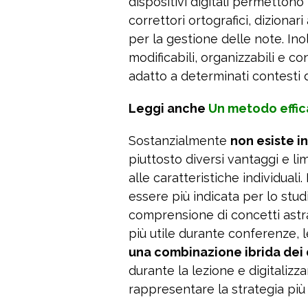
dispositivi digitali permettono
correttori ortografici, dizionar
per la gestione delle note. Inol
modificabili, organizzabili e co
adatto a determinati contesti d
Leggi anche
Un metodo effica
Sostanzialmente
non esiste i
piuttosto diversi vantaggi e li
alle caratteristiche individual
essere più indicata per lo stu
comprensione di concetti astra
più utile durante conferenze, lez
una combinazione ibrida dei
durante la lezione e digitaliz
rappresentare la strategia più 