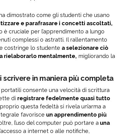
ha dimostrato come gli studenti che usano
etizzare e parafrasare i concetti ascoltati,
vo è cruciale per l’apprendimento a lungo
uti complessi o astratti. Il rallentamento
le costringe lo studente
a selezionare ciò
 a rielaborarlo mentalmente,
migliorando la
i scrivere in maniera più completa
 portatili consente una velocità di scrittura
ette di
registrare fedelmente quasi tutto
, proprio questa fedeltà si rivela un’arma a
integrale favorisce
un apprendimento più
oltre, l’uso del computer può portare a
una
accesso a internet o alle notifiche,