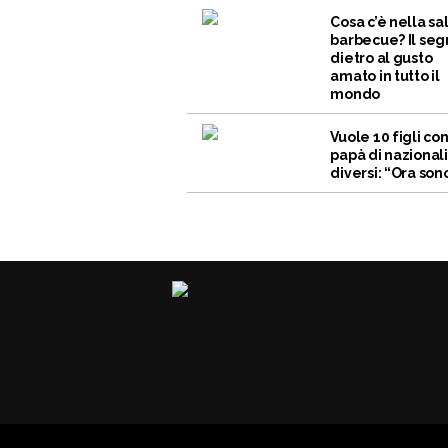
Cosa c’è nella sa
barbecue? Il seg
dietro al gusto
amato in tutto il
mondo
Vuole 10 figli co
papà di nazional
diversi: “Ora sono