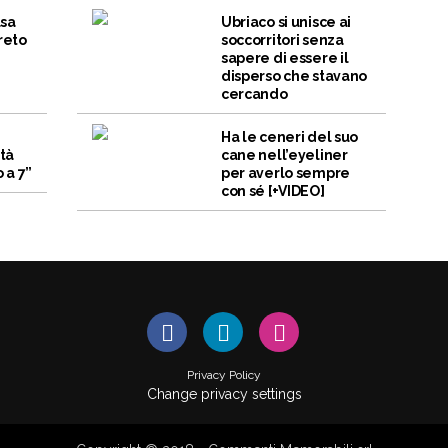
lsa
Ubriaco si unisce ai
reto
soccorritori senza
sapere di essere il
disperso che stavano
cercando
n
Ha le ceneri del suo
ità
cane nell’eyeliner
 a 7”
per averlo sempre
con sé [+VIDEO]
Privacy Policy
Change privacy settings