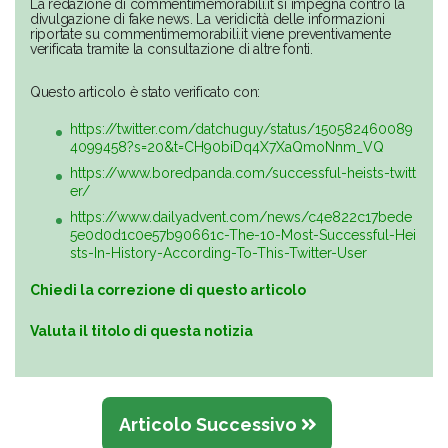
La redazione di commentimemorabili.it si impegna contro la
divulgazione di fake news. La veridicità delle informazioni
riportate su commentimemorabili.it viene preventivamente
verificata tramite la consultazione di altre fonti.
Questo articolo è stato verificato con:
https://twitter.com/datchuguy/status/150582460089
4099458?s=20&t=CH90biDq4X7XaQmoNnm_VQ
https://www.boredpanda.com/successful-heists-twitt
er/
https://www.dailyadvent.com/news/c4e822c17bede
5e0d0d1c0e57b90661c-The-10-Most-Successful-Hei
sts-In-History-According-To-This-Twitter-User
Chiedi la correzione di questo articolo
Valuta il titolo di questa notizia
Articolo Successivo