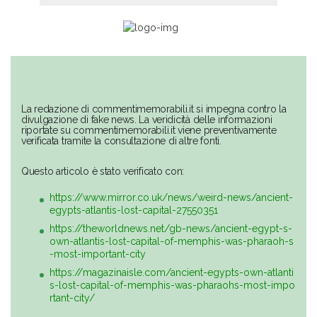
La redazione di commentimemorabili.it si impegna contro la
divulgazione di fake news. La veridicità delle informazioni
riportate su commentimemorabili.it viene preventivamente
verificata tramite la consultazione di altre fonti.
Questo articolo è stato verificato con:
https://www.mirror.co.uk/news/weird-news/ancient-
egypts-atlantis-lost-capital-27550351
https://theworldnews.net/gb-news/ancient-egypt-s-
own-atlantis-lost-capital-of-memphis-was-pharaoh-s
-most-important-city
https://magazinaisle.com/ancient-egypts-own-atlanti
s-lost-capital-of-memphis-was-pharaohs-most-impo
rtant-city/