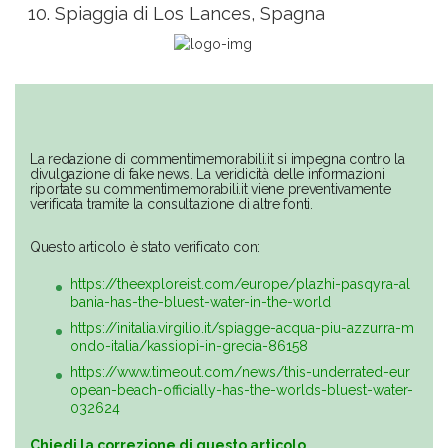
Spiaggia di Los Lances, Spagna
La redazione di commentimemorabili.it si impegna contro la
divulgazione di fake news. La veridicità delle informazioni
riportate su commentimemorabili.it viene preventivamente
verificata tramite la consultazione di altre fonti.
Questo articolo è stato verificato con:
https://theexploreist.com/europe/plazhi-pasqyra-al
bania-has-the-bluest-water-in-the-world
https://initalia.virgilio.it/spiagge-acqua-piu-azzurra-m
ondo-italia/kassiopi-in-grecia-86158
https://www.timeout.com/news/this-underrated-eur
opean-beach-officially-has-the-worlds-bluest-water-
032624
Chiedi la correzione di questo articolo