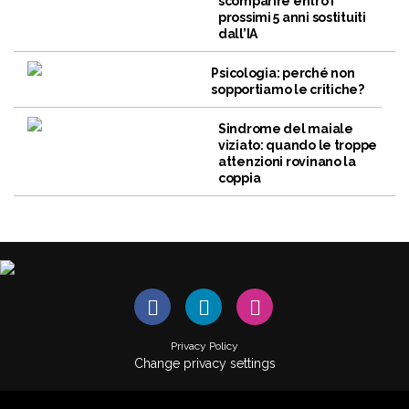
scomparire entro i
prossimi 5 anni sostituiti
dall’IA
Psicologia: perché non
sopportiamo le critiche?
Sindrome del maiale
viziato: quando le troppe
attenzioni rovinano la
coppia
Privacy Policy
Change privacy settings