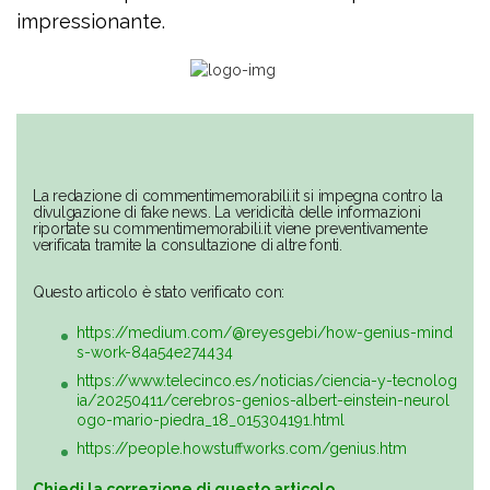
impressionante.
La redazione di commentimemorabili.it si impegna contro la
divulgazione di fake news. La veridicità delle informazioni
riportate su commentimemorabili.it viene preventivamente
verificata tramite la consultazione di altre fonti.
Questo articolo è stato verificato con:
https://medium.com/@reyesgebi/how-genius-mind
s-work-84a54e274434
https://www.telecinco.es/noticias/ciencia-y-tecnolog
ia/20250411/cerebros-genios-albert-einstein-neurol
ogo-mario-piedra_18_015304191.html
https://people.howstuffworks.com/genius.htm
Chiedi la correzione di questo articolo