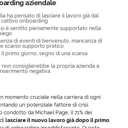
nboarding aziendale
lia ha pensato di lasciare il lavoro già dal
n cattivo onboarding
i si è sentito pienamente supportato nella
piego
ssenza di eventi di benvenuto, mancanza di
 e scarso supporto pratico
 il primo giorno, segno di una scarsa
i non consiglierebbe la propria azienda a
 inserimento negativa
un momento cruciale nella carriera di ogni
entando un potenziale fattore di crisi.
condotto da Michael Page, il 71% dei
 di
lasciare il nuovo lavoro già dopo il primo
nza di onboarding insoddisfacente. Questo