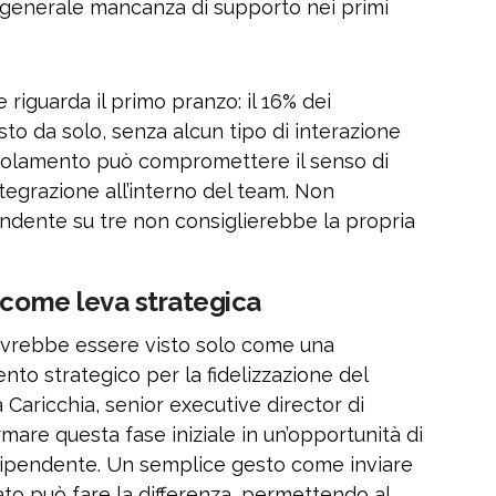
a generale mancanza di supporto nei primi
riguarda il primo pranzo: il 16% dei
to da solo, senza alcun tipo di interazione
 isolamento può compromettere il senso di
tegrazione all’interno del team. Non
endente su tre non consiglierebbe la propria
 come leva strategica
ovrebbe essere visto solo come una
to strategico per la fidelizzazione del
aricchia, senior executive director di
mare questa fase iniziale in un’opportunità di
l dipendente. Un semplice gesto come inviare
o può fare la differenza, permettendo al