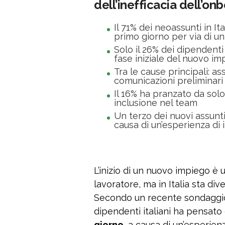
dell’inefficacia dell’o
Il 71% dei neoassunti in Ita
primo giorno per via di u
Solo il 26% dei dipendent
fase iniziale del nuovo im
Tra le cause principali: a
comunicazioni preliminari
Il 16% ha pranzato da solo
inclusione nel team
Un terzo dei nuovi assunt
causa di un’esperienza di
L’inizio di un nuovo impiego è 
lavoratore, ma in Italia sta div
Secondo un recente sondaggio 
dipendenti italiani ha pensato
giorno
, a causa di un’esperie