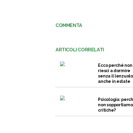
COMMENTA
ARTICOLI CORRELATI
Ecco perché non
riesci a dormire
senza il lenzuolo
anche in estate
Psicologia: perc
non sopportiamo
critiche?