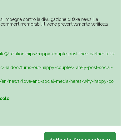
si impegna contro la divulgazione di fake news. La
su commentimemorabili.it viene preventivamente verificata
ife5/relationships/happy-couple-post-their-partner-less-
ic-naidoo/turns-out-happy-couples-rarely-post-social-
u/en/news/love-and-social-media-heres-why-happy-co
icolo