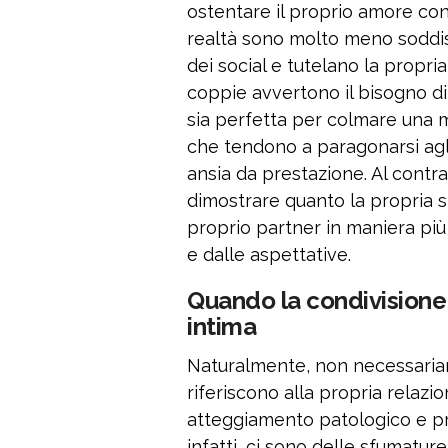
ostentare il proprio amore con
realtà sono molto meno soddisf
dei social e tutelano la propria
coppie avvertono il bisogno di
sia perfetta per colmare una m
che tendono a paragonarsi agli 
ansia da prestazione. Al contra
dimostrare quanto la propria st
proprio partner in maniera più
e dalle aspettative.
Quando la condivisione 
intima
Naturalmente, non necessariam
riferiscono alla propria relazi
atteggiamento patologico e p
infatti, ci sono delle sfumatur