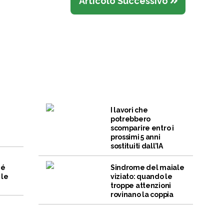
Articolo Successivo
I lavori che
potrebbero
scomparire entro i
prossimi 5 anni
sostituiti dall’IA
hé
Sindrome del maiale
 le
viziato: quando le
troppe attenzioni
rovinano la coppia