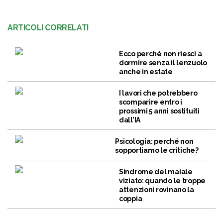
ARTICOLI CORRELATI
Ecco perché non riesci a
dormire senza il lenzuolo
anche in estate
I lavori che potrebbero
scomparire entro i
prossimi 5 anni sostituiti
dall’IA
Psicologia: perché non
sopportiamo le critiche?
Sindrome del maiale
viziato: quando le troppe
attenzioni rovinano la
coppia