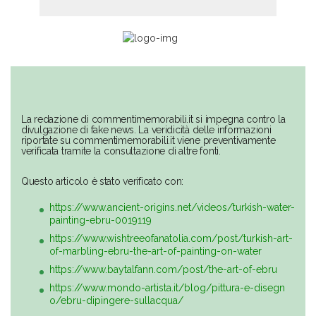
La redazione di commentimemorabili.it si impegna contro la
divulgazione di fake news. La veridicità delle informazioni
riportate su commentimemorabili.it viene preventivamente
verificata tramite la consultazione di altre fonti.
Questo articolo è stato verificato con:
https://www.ancient-origins.net/videos/turkish-water-
painting-ebru-0019119
https://www.wishtreeofanatolia.com/post/turkish-art-
of-marbling-ebru-the-art-of-painting-on-water
https://www.baytalfann.com/post/the-art-of-ebru
https://www.mondo-artista.it/blog/pittura-e-disegn
o/ebru-dipingere-sullacqua/