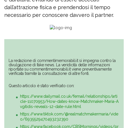
dall’attrazione fisica e prendendosi il tempo
necessario per conoscere davvero il partner.
La redazione di commentimemorabili.it si impegna contro la
divulgazione di fake news. La veridicità delle informazioni
riportate su commentimemorabili.it viene preventivamente
verificata tramite la consultazione di altre fonti.
Questo articolo è stato verificato con:
https://www.dailymail.co.uk/femail/relationships/arti
cle-11070953/How-dates-know-Matchmaker-Maria-A
vgitidis-reveals-12-date-rule.html
https://www.tiktok.com/@realmatchmakermaria/vide
o/6935529470493232390
https://www.facebook.com/CBSMornings/videos/pr