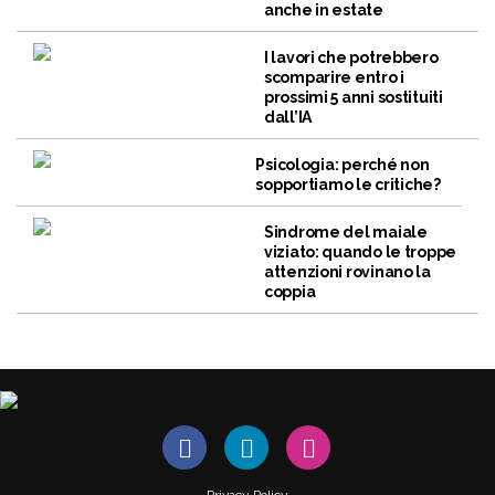
anche in estate
I lavori che potrebbero
scomparire entro i
prossimi 5 anni sostituiti
dall’IA
Psicologia: perché non
sopportiamo le critiche?
Sindrome del maiale
viziato: quando le troppe
attenzioni rovinano la
coppia