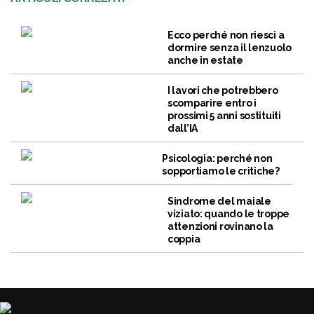
Ecco perché non riesci a
dormire senza il lenzuolo
anche in estate
I lavori che potrebbero
scomparire entro i
prossimi 5 anni sostituiti
dall’IA
Psicologia: perché non
sopportiamo le critiche?
Sindrome del maiale
viziato: quando le troppe
attenzioni rovinano la
coppia