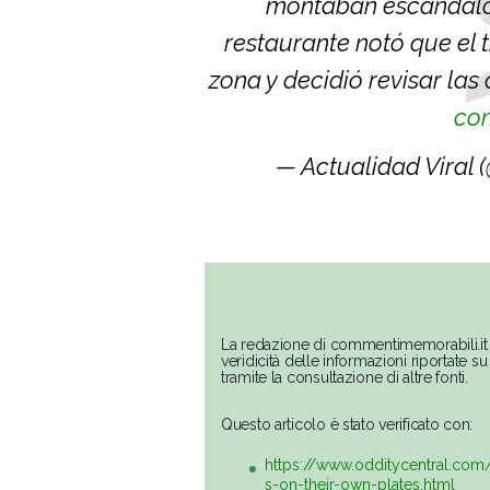
montaban escándalos
restaurante notó que el
zona y decidió revisar la
co
— Actualidad Viral 
La redazione di commentimemorabili.it 
veridicità delle informazioni riportate 
tramite la consultazione di altre fonti.
Questo articolo è stato verificato con:
https://www.odditycentral.com
s-on-their-own-plates.html