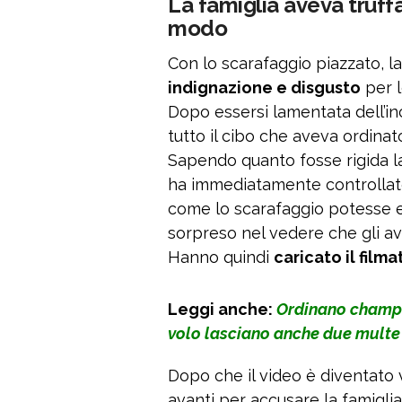
La famiglia aveva truffa
modo
Con lo scarafaggio piazzato, l
indignazione e disgusto
per l
Dopo essersi lamentata dell’in
tutto il cibo che aveva ordina
Sapendo quanto fosse rigida la 
ha immediatamente controllato
come lo scarafaggio potesse ess
sorpreso nel vedere che gli avv
Hanno quindi
caricato il film
Leggi anche:
Ordinano champa
volo lasciano anche due multe
Dopo che il video è diventato vi
avanti per accusare la famigli