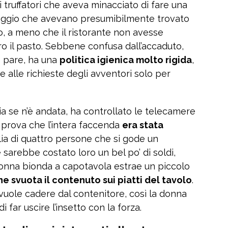
 truffatori che aveva minacciato di fare una
faggio che avevano presumibilmente trovato
o, a meno che il ristorante non avesse
ro il pasto. Sebbene confusa dall’accaduto,
o pare, ha una
politica igienica molto rigida
,
e alle richieste degli avventori solo per
ia se n’è andata, ha controllato le telecamere
a prova che l’intera faccenda
era stata
glia di quattro persone che si gode un
sarebbe costato loro un bel po’ di soldi,
donna bionda a capotavola estrae un piccolo
ne svuota il contenuto sui piatti del tavolo
.
 vuole cadere dal contenitore, così la donna
 far uscire l’insetto con la forza.