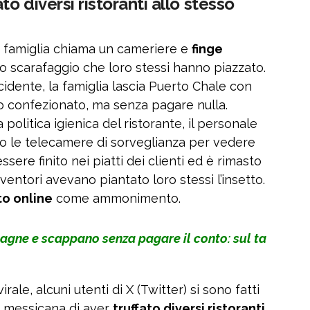
to diversi ristoranti allo stesso
a famiglia chiama un cameriere e
finge
o scarafaggio che loro stessi hanno piazzato.
cidente, la famiglia lascia Puerto Chale con
to confezionato, ma senza pagare nulla.
politica igienica del ristorante, il personale
 le telecamere di sorveglianza per vedere
ere finito nei piatti dei clienti ed è rimasto
entori avevano piantato loro stessi l’insetto.
ato online
come ammonimento.
gne e scappano senza pagare il conto: sul ta
rale, alcuni utenti di X (Twitter) si sono fatti
a messicana di aver
truffato diversi ristoranti