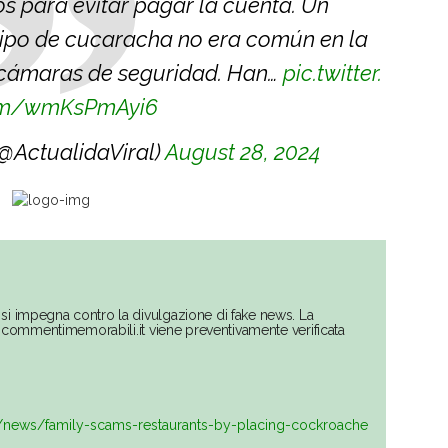
 para evitar pagar la cuenta. Un
 tipo de cucaracha no era común en la
s cámaras de seguridad. Han…
pic.twitter.
m/wmKsPmAyi6
(@ActualidaViral)
August 28, 2024
si impegna contro la divulgazione di fake news. La
su commentimemorabili.it viene preventivamente verificata
/news/family-scams-restaurants-by-placing-cockroache