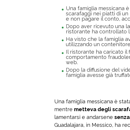
Una famiglia messicana è
scarafaggi nei piatti di un
e non pagare il conto, acc
Dopo aver ricevuto una lam
ristorante ha controllato
Ha visto che la famiglia a
utilizzando un contenitor
Il ristorante ha caricato il
comportamento fraudolento
web.
Dopo la diffusione del vi
famiglia avesse già truffato
Una famiglia messicana è stat
mentre
metteva degli scarafag
lamentarsi e andarsene
senza
Guadalajara, in Messico, ha re