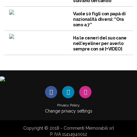
stavano cercando
Vuole 10 figli con papà di
nazionalità diversi: “Ora
sono a 7”
Ha le ceneri del suo cane
nell’eyeliner per averlo
sempre con sé [+VIDEO]
Privacy Policy
Change privacy settings
Copyright © 2018 - Commenti Memorabili srl
P. IVA 11414940012