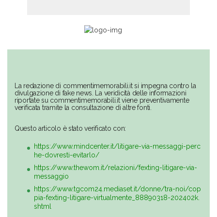
La redazione di commentimemorabili.it si impegna contro la
divulgazione di fake news. La veridicità delle informazioni
riportate su commentimemorabili.it viene preventivamente
verificata tramite la consultazione di altre fonti.
Questo articolo è stato verificato con:
https://www.mindcenter.it/litigare-via-messaggi-perc
he-dovresti-evitarlo/
https://www.thewom.it/relazioni/fexting-litigare-via-
messaggio
https://www.tgcom24.mediaset.it/donne/tra-noi/cop
pia-fexting-litigare-virtualmente_88890318-202402k.
shtml