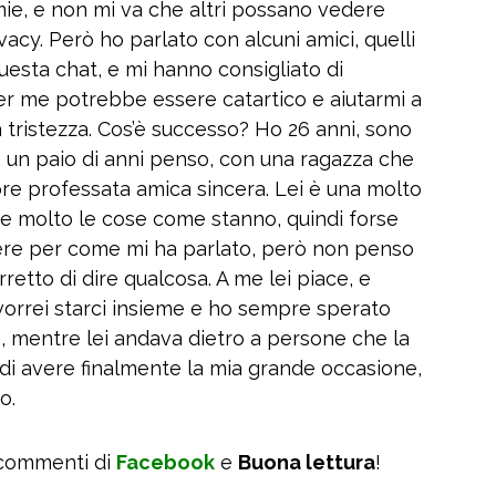
ie, e non mi va che altri possano vedere
acy. Però ho parlato con alcuni amici, quelli
uesta chat, e mi hanno consigliato di
er me potrebbe essere catartico e aiutarmi a
a tristezza. Cos’è successo? Ho 26 anni, sono
 un paio di anni penso, con una ragazza che
pre professata amica sincera. Lei è una molto
ce molto le cose come stanno, quindi forse
ere per come mi ha parlato, però non penso
rretto di dire qualcosa. A me lei piace, e
vorrei starci insieme e ho sempre sperato
 mentre lei andava dietro a persone che la
di avere finalmente la mia grande occasione,
o.
 commenti di
Facebook
e
Buona lettura
!