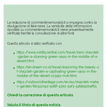
La redazione di commentimemorabili.it si impegna contro la
divulgazione di fake news. La veridicità delle informazioni
riportate su commentimemorabili.it viene preventivamente
verificata tramite la consultazione di altre fonti.
Questo articolo è stato verificato con:
https://www.odditycentral.com/travel/irans-shazdeh
-garden-a-stunning-green-oasis-in-the-middle-of-a-
desert.html
https://en.dream.co.id/travel/exploring-the-beauty-o
f-shazdeh-garden-a-captivating-green-oasis-in-the-
middle-of-the-desert-113491-mvk.html
https://visitworldheritage.com/en/eu/shazdeh-maha
n-garden/8e3420a2-9d8f-42e2-94f3-54fab92baf65
Chiedi la correzione di questo articolo
Valuta il titolo di questa notizia