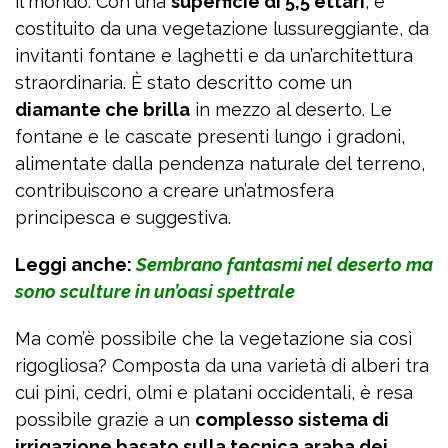
il mondo. Con una
superficie di 5,5 ettari
, è
costituito da una vegetazione lussureggiante, da
invitanti fontane e laghetti e da un’architettura
straordinaria. È stato descritto come un
diamante che brilla
in mezzo al deserto. Le
fontane e le cascate presenti lungo i gradoni,
alimentate dalla pendenza naturale del terreno,
contribuiscono a creare un’atmosfera
principesca e suggestiva.
Leggi anche:
Sembrano fantasmi nel deserto ma
sono sculture in un’oasi spettrale
Ma com’è possibile che la vegetazione sia così
rigogliosa? Composta da una varietà di alberi tra
cui pini, cedri, olmi e platani occidentali, è resa
possibile grazie a un
complesso sistema di
irrigazione basato sulla tecnica araba dei