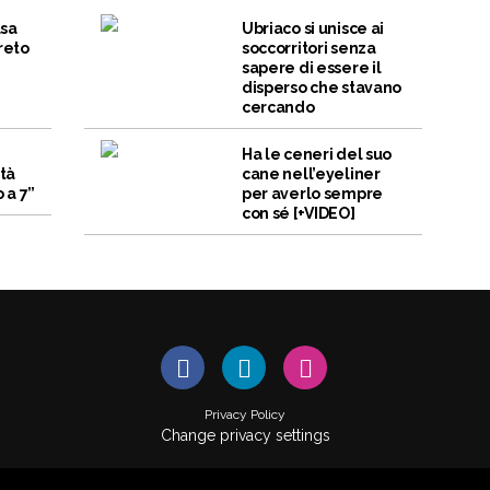
lsa
Ubriaco si unisce ai
reto
soccorritori senza
sapere di essere il
disperso che stavano
cercando
n
Ha le ceneri del suo
ità
cane nell’eyeliner
 a 7”
per averlo sempre
con sé [+VIDEO]
Privacy Policy
Change privacy settings