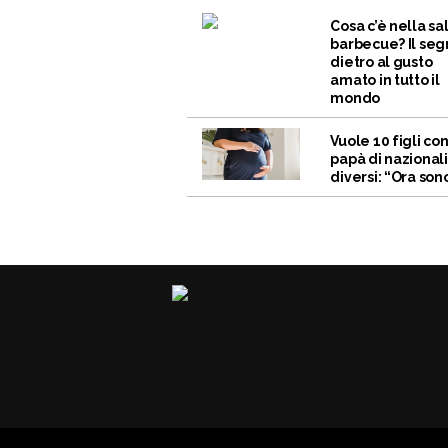
Cosa c’è nella sa
barbecue? Il seg
dietro al gusto
amato in tutto il
mondo
Vuole 10 figli co
papà di nazional
diversi: “Ora sono