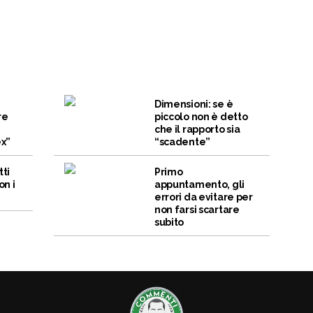
Dimensioni: se è
re
piccolo non è detto
che il rapporto sia
ex”
“scadente”
tti
Primo
on i
appuntamento, gli
errori da evitare per
non farsi scartare
subito