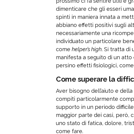
prossimo ci fa sentire utili e g
dimenticare che gli esseri uman
spinti in maniera innata a met
abbiano effetti positivi sugli a
necessariamente una ricompens
individuato un particolare bene
come
helper’s high
. Si tratta d
manifesta a seguito di un atto
persino effetti fisiologici, come
Come superare la diffic
Aver bisogno dell’aiuto e della
compiti particolarmente compl
supporto in un periodo difficile
maggior parte dei casi, però, c
uno stato di fatica, dolore, tr
come fare.