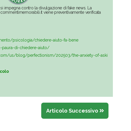
si impegna contro la divulgazione di fake news. La
su commentimemorabili.it viene preventivamente verificata
mento/psicologia/chiedere-aiuto-fa-bene
la-paura-di-chiedere-aiuto/
com/us/blog/perfectionism/202503/the-anxiety-of-aski
icolo
Articolo Successivo