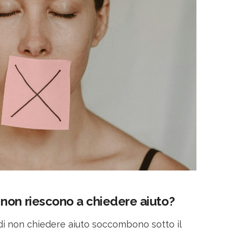
non riescono a chiedere aiuto?
di non chiedere aiuto soccombono sotto il