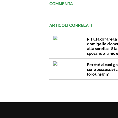
COMMENTA
ARTICOLI CORRELATI
Rifiuta di fare la
damigella d’ono
alla sorella: “Sta
sposando il mio 
Perché alcuni ga
sono possessivi c
loro umani?