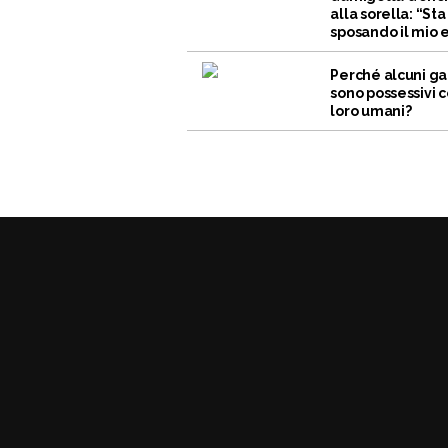
alla sorella: “Sta
sposando il mio 
Perché alcuni ga
sono possessivi c
loro umani?