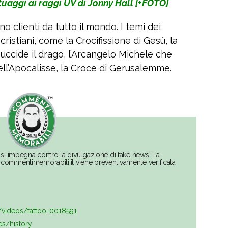
atuaggi ai raggi UV di Jonny Hall [+FOTO]
o clienti da tutto il mondo. I temi dei
istiani, come la Crocifissione di Gesù, la
uccide il drago, l’Arcangelo Michele che
dell’Apocalisse, la Croce di Gerusalemme.
si impegna contro la divulgazione di fake news. La
su commentimemorabili.it viene preventivamente verificata
t/videos/tattoo-0018591
es/history