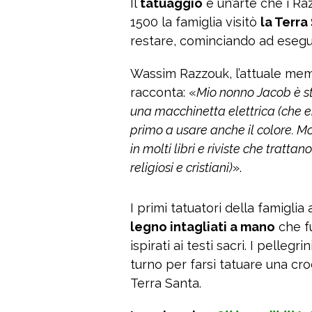
Il
tatuaggio
è un’arte che i Ra
1500 la famiglia visitò
la Terra
restare, cominciando ad eseguir
Wassim Razzouk, l’attuale memb
racconta: «
Mio nonno Jacob è st
una macchinetta elettrica (che e
primo a usare anche il colore. Mo
in molti libri e riviste che tratta
religiosi e cristiani)
».
I primi tatuatori della famiglia
legno intagliati a mano
che fu
ispirati ai testi sacri. I pelleg
turno per farsi tatuare una cr
Terra Santa.