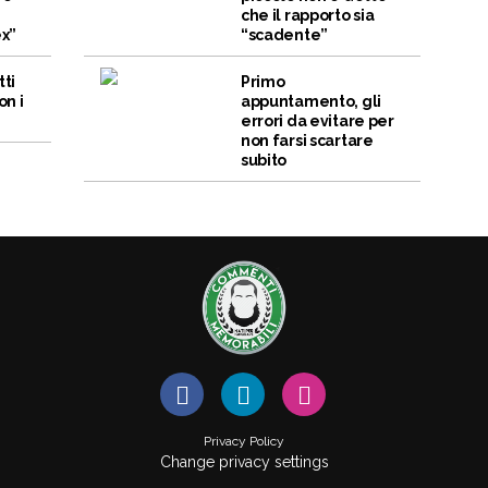
che il rapporto sia
ex”
“scadente”
tti
Primo
on i
appuntamento, gli
errori da evitare per
non farsi scartare
subito
Privacy Policy
Change privacy settings