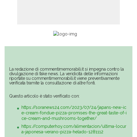
La redazione di commentimemorabili.it si impegna contro la
divulgazione di fake news. La veridicità delle informazioni
riportate su commentimemorabili.it viene preventivamente
verificata tramite la consultazione di altre fonti.
Questo articolo è stato verificato con:
https://soranews24.com/2023/07/24/japans-new-ic
e-cream-fondue-pizza-promises-the-great-taste-of-i
ce-cream-and-mushrooms-together/
https://computerhoy.com/alimentacion/ultima-locur
a-japonesa-verano-pizza-helado-1281112