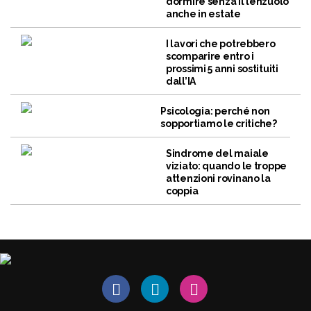
dormire senza il lenzuolo
anche in estate
I lavori che potrebbero
scomparire entro i
prossimi 5 anni sostituiti
dall’IA
Psicologia: perché non
sopportiamo le critiche?
Sindrome del maiale
viziato: quando le troppe
attenzioni rovinano la
coppia